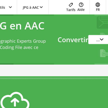
tils
JPG à AAC
Aide
FR
Tarifs
PG en AAC
Convertir
...
tographic Experts Group
Coding File avec ce