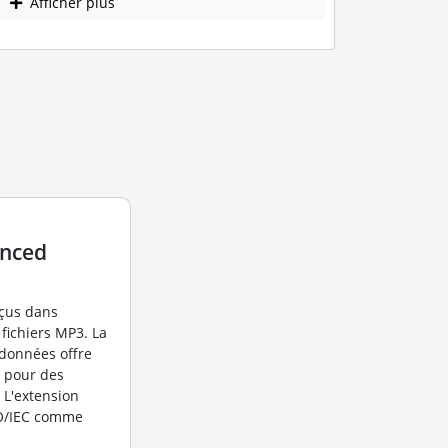
Afficher plus
anced
nçus dans
 fichiers MP3. La
données offre
o pour des
 L'extension
SO/IEC comme