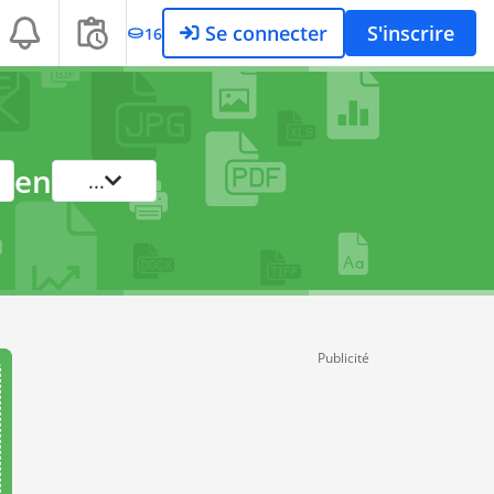
Se connecter
S'inscrire
16
en
...
Publicité