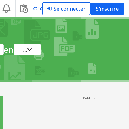
Se connecter
S'inscrire
16
en
...
Publicité