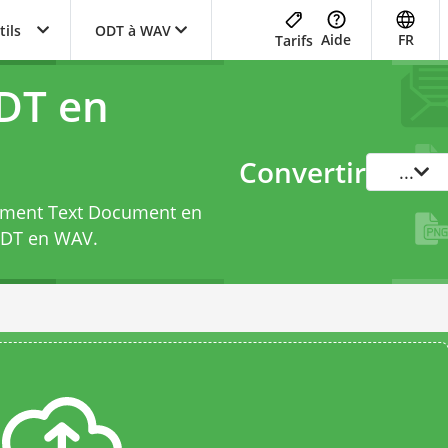
tils
ODT à WAV
Aide
FR
Tarifs
DT en
Convertir
...
cument Text Document en
ODT en WAV
.