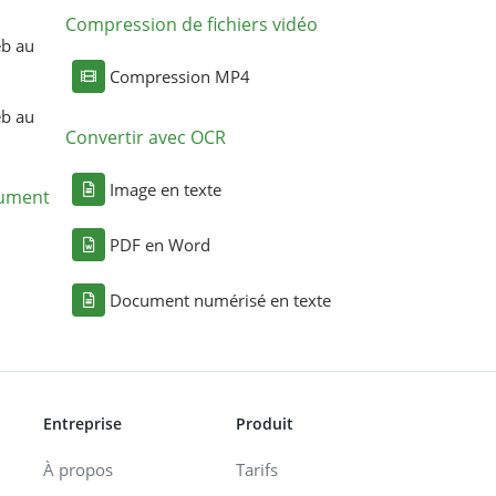
Compression de fichiers vidéo
eb au
Compression MP4
eb au
Convertir avec OCR
Image en texte
cument
PDF en Word
Document numérisé en texte
Entreprise
Produit
À propos
Tarifs