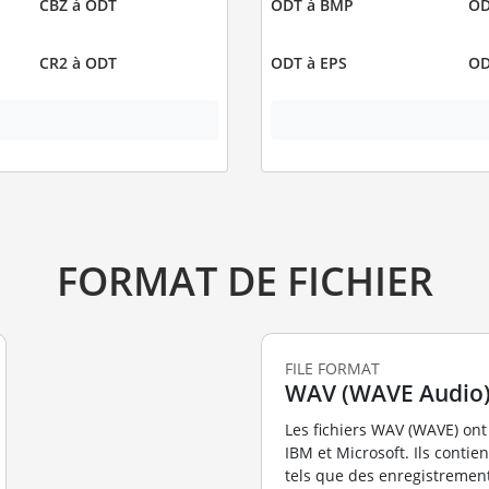
CBZ à ODT
ODT à BMP
OD
CR2 à ODT
ODT à EPS
OD
FORMAT DE FICHIER
FILE FORMAT
WAV (WAVE Audio
Les fichiers WAV (WAVE) ont
IBM et Microsoft. Ils conti
tels que des enregistremen