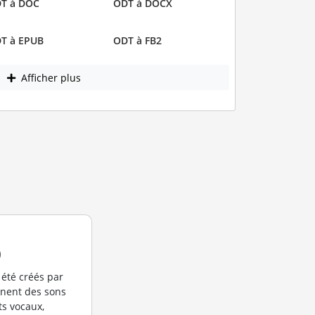
T à DOC
ODT à DOCX
T à EPUB
ODT à FB2
Afficher plus
)
 été créés par
ennent des sons
ts vocaux,