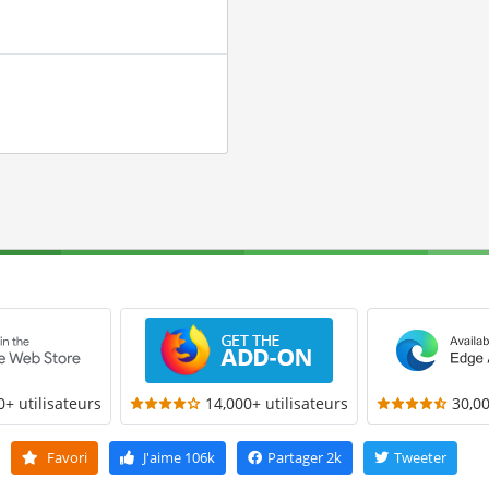
0+ utilisateurs
14,000+ utilisateurs
30,00
Favori
J'aime
106k
Partager
2k
Tweeter