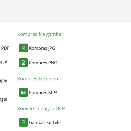
Kompres file gambar
i PDF
Kompres JPG
agai
Kompres PNG
Kompres file video
agai
Kompres MP4
agai
Konversi dengan OCR
Gambar ke Teks