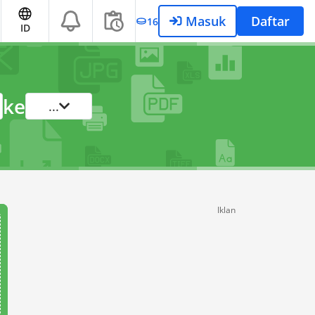
Masuk
Daftar
16
ID
ke
...
Iklan