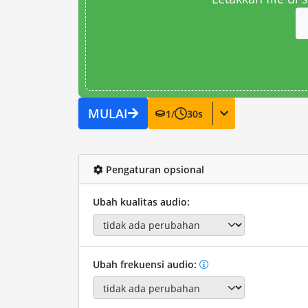
MULAI
1
/
30
s
Pengaturan opsional
Ubah kualitas audio:
Ubah frekuensi audio: