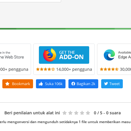
000+ pengguna
14,000+ pengguna
30,0
Bookmark
Suka
106k
Bagikan
2k
Tweet
Beri penilaian untuk alat ini
0
/ 5 - 0 suara
erlu mengonversi dan mengunduh setidaknya 1 file untuk memberikan mas