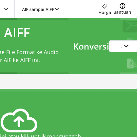
AIF sampai AIFF
Bantuan
Harga
 AIFF
Konversi
...
ge File Format ke Audio
r AIF ke AIFF
ini.
 sini atau klik untuk mengunggah