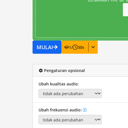
MULAI
1
/
30
s
Pengaturan opsional
Ubah kualitas audio:
Ubah frekuensi audio: