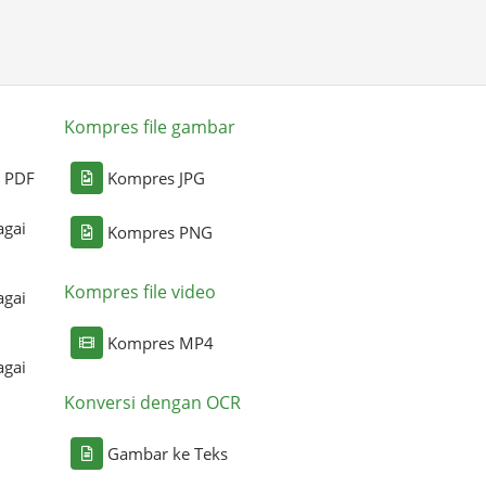
Kompres file gambar
i PDF
Kompres JPG
agai
Kompres PNG
Kompres file video
agai
Kompres MP4
agai
Konversi dengan OCR
Gambar ke Teks