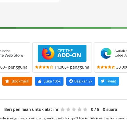
000+ pengguna
14,000+ pengguna
30,0
Bookmark
Suka
106k
Bagikan
2k
Tweet
Beri penilaian untuk alat ini
0
/ 5 - 0 suara
erlu mengonversi dan mengunduh setidaknya 1 file untuk memberikan mas