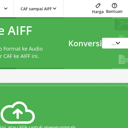
CAF sampai AIFF
Bantuan
Harga
e AIFF
Konversi
...
io Format ke Audio
r CAF ke AIFF
ini.
 sini atau klik untuk mengunggah