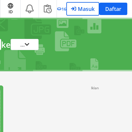
Masuk
Daftar
16
ID
ke
...
Iklan