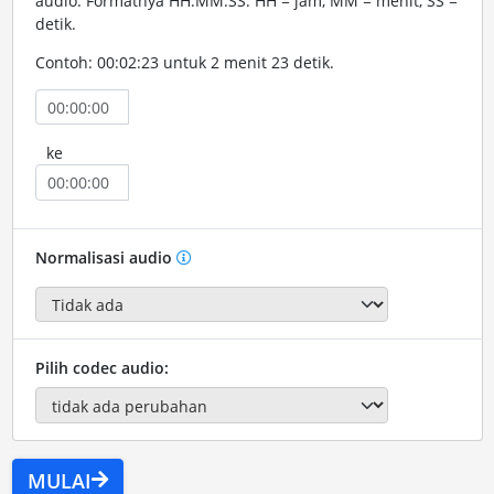
audio. Formatnya HH:MM:SS. HH = jam, MM = menit, SS =
detik.
Contoh: 00:02:23 untuk 2 menit 23 detik.
ke
Normalisasi audio
Pilih codec audio:
MULAI