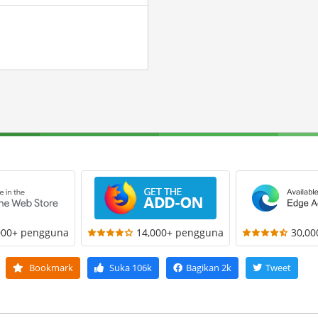
000+ pengguna
14,000+ pengguna
30,0
Bookmark
Suka
106k
Bagikan
2k
Tweet