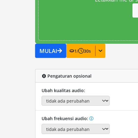
MULAI
1
/
30
s
Pengaturan opsional
Ubah kualitas audio:
Ubah frekuensi audio: