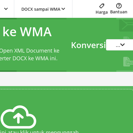
DOCX sampai WMA
Bantuan
Harga
X ke WMA
Konversi
...
rd Open XML Document ke
erter DOCX ke WMA
ini.
 sini atau klik untuk mengunggah