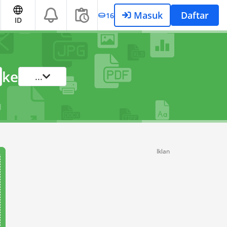
Masuk
Daftar
16
ID
ke
...
Iklan