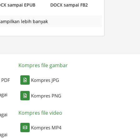
CX sampai EPUB
DOCX sampai FB2
ampilkan lebih banyak
Kompres file gambar
i PDF
Kompres JPG
agai
Kompres PNG
Kompres file video
agai
Kompres MP4
agai