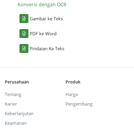
Konversi dengan OCR
Gambar ke Teks
PDF ke Word
Pindaian Ke Teks
Perusahaan
Produk
Tentang
Harga
Karier
Pengembang
Keberlanjutan
Keamanan