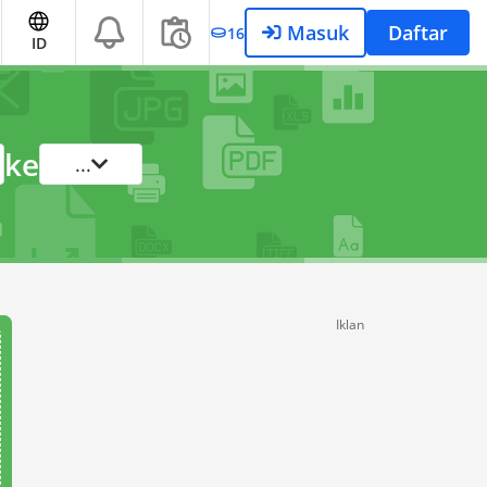
Masuk
Daftar
16
ID
ke
...
Iklan