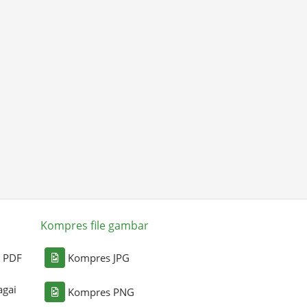
Kompres file gambar
i PDF
Kompres JPG
agai
Kompres PNG