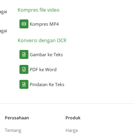
Kompres file video
agai
Kompres MP4
agai
Konversi dengan OCR
Gambar ke Teks
PDF ke Word
Pindaian Ke Teks
Perusahaan
Produk
Tentang
Harga