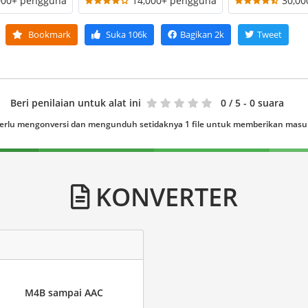
000+ pengguna
14,000+ pengguna
30,0
Bookmark
Suka
106k
Bagikan
2k
Tweet
Beri penilaian untuk alat ini
0
/ 5 - 0 suara
erlu mengonversi dan mengunduh setidaknya 1 file untuk memberikan mas
KONVERTER
M4B sampai AAC