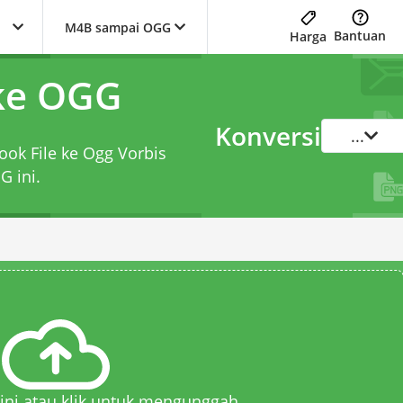
M4B sampai OGG
Bantuan
Harga
ke OGG
Konversi
...
ook File ke Ogg Vorbis
GG
ini.
 sini atau klik untuk mengunggah