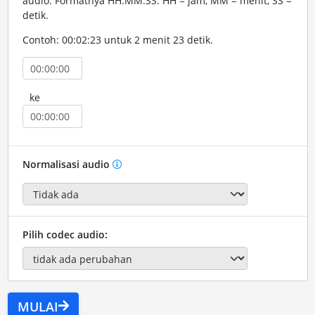
audio. Formatnya HH:MM:SS. HH = jam, MM = menit, SS =
detik.
Contoh: 00:02:23 untuk 2 menit 23 detik.
ke
Normalisasi audio
Pilih codec audio:
MULAI