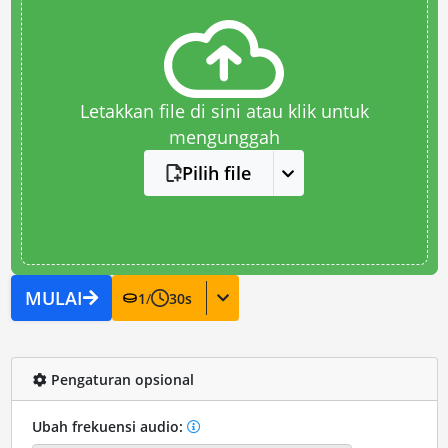
Letakkan file di sini atau klik untuk
mengunggah
Pilih file
MULAI
1
/
30
s
Pengaturan opsional
Ubah frekuensi audio: