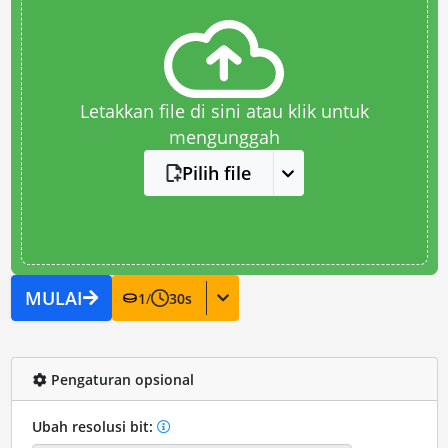
Letakkan file di sini atau klik untuk
mengunggah
Pilih file
MULAI
1
/
30
s
Pengaturan opsional
Ubah resolusi bit: