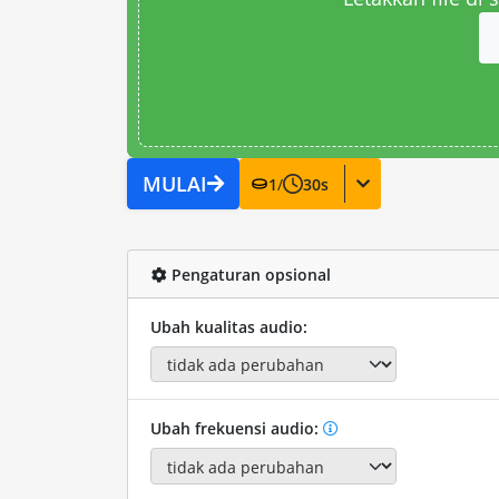
MULAI
1
/
30
s
Pengaturan opsional
Ubah kualitas audio:
Ubah frekuensi audio: