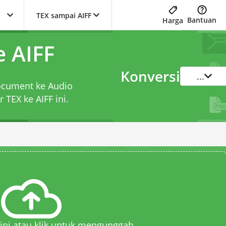
TEX sampai AIFF
Bantuan
Harga
e AIFF
Konversi
...
Document ke Audio
r TEX ke AIFF
ini.
 sini atau klik untuk mengunggah