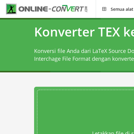
Semua alat
Konverter TEX k
Konversi file Anda dari LaTeX Source 
Interchage File Format dengan
konverte
Letakkan file di