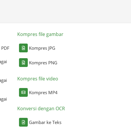
Kompres file gambar
i PDF
Kompres JPG
agai
Kompres PNG
Kompres file video
agai
Kompres MP4
agai
Konversi dengan OCR
Gambar ke Teks