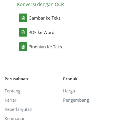
Konversi dengan OCR
Gambar ke Teks
PDF ke Word
Pindaian Ke Teks
Perusahaan
Produk
Tentang
Harga
Karier
Pengembang
Keberlanjutan
Keamanan