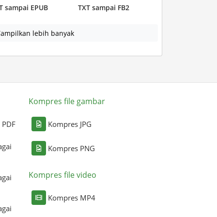
T sampai EPUB
TXT sampai FB2
ampilkan lebih banyak
Kompres file gambar
i PDF
Kompres JPG
agai
Kompres PNG
Kompres file video
agai
Kompres MP4
agai