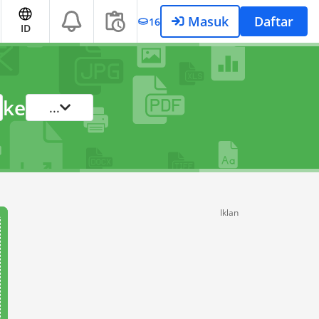
Masuk
Daftar
16
ID
ke
...
Iklan