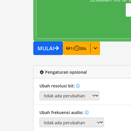
MULAI
1
/
30
s
Pengaturan opsional
Ubah resolusi bit:
Ubah frekuensi audio: