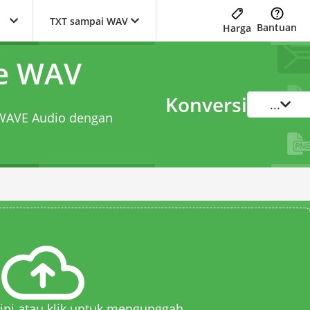
TXT sampai WAV
Bantuan
Harga
ke WAV
Konversi
...
e WAVE Audio dengan
 sini atau klik untuk mengunggah