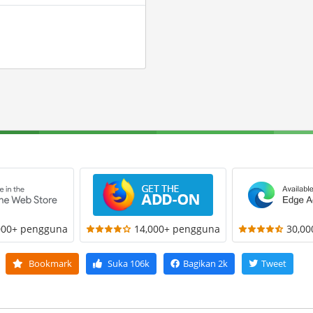
000+ pengguna
14,000+ pengguna
30,0
Bookmark
Suka
106k
Bagikan
2k
Tweet