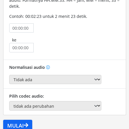
audio. Formatnya HH:MM:SS. HH = jam, MM = menit, SS =
detik.
Contoh: 00:02:23 untuk 2 menit 23 detik.
ke
Normalisasi audio
Pilih codec audio:
MULAI