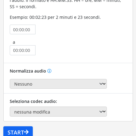
l'audio. Il formato è HH:MM:SS. HH = ore, MM = minuti,
SS = secondi.
Esempio: 00:02:23 per 2 minuti e 23 secondi.
a
Normalizza audio
Seleziona codec audio:
START