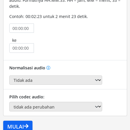
audio. Formatnya HH:MM:SS. HH = jam, MM = menit, SS =
detik.
Contoh: 00:02:23 untuk 2 menit 23 detik.
ke
Normalisasi audio
Pilih codec audio:
MULAI