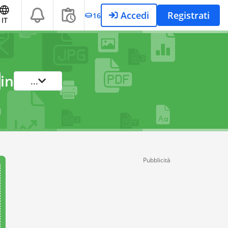
Accedi
Registrati
16
IT
in
...
Pubblicità