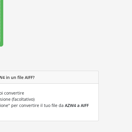
4 in un file AIFF?
i convertire
ione (facoltativo)
ione" per convertire il tuo file da
AZW4 a AIFF