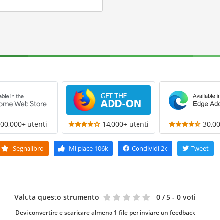
300,000+ utenti
14,000+ utenti
30,00
Segnalibro
Mi piace
106k
Condividi
2k
Tweet
Valuta questo strumento
0
/ 5 - 0 voti
Devi convertire e scaricare almeno 1 file per inviare un feedback