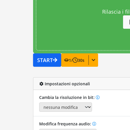
Rilascia i fi
START
1
/
30
s
Impostazioni opzionali
Cambia la risoluzione in bit:
Modifica frequenza audio: