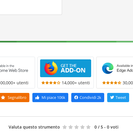
300,000+ utenti
14,000+ utenti
30,00
Segnalibro
Mi piace
106k
Condividi
2k
Tweet
Valuta questo strumento
0
/ 5 - 0 voti