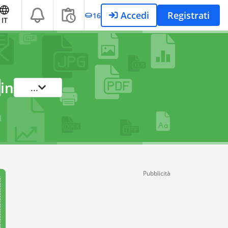
Accedi
Registrati
16
IT
in
...
Pubblicità