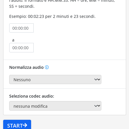
l'audio. Il formato è HH:MM:SS. HH = ore, MM = minuti,
SS = secondi.
Esempio: 00:02:23 per 2 minuti e 23 secondi.
a
Normalizza audio
Seleziona codec audio:
START