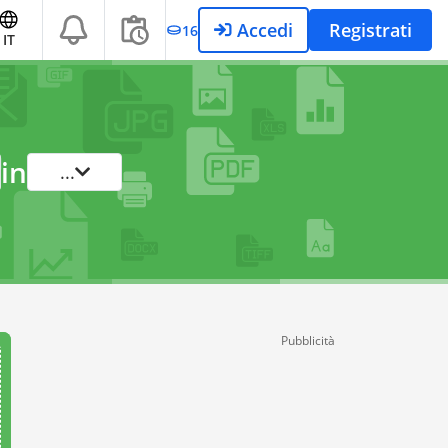
Accedi
Registrati
16
IT
in
...
Pubblicità