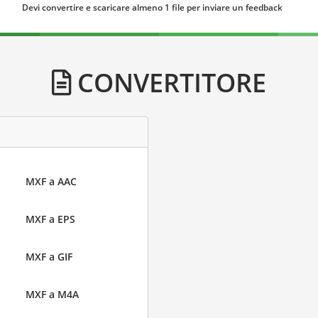
Devi convertire e scaricare almeno 1 file per inviare un feedback
CONVERTITORE
MXF a AAC
MXF a EPS
MXF a GIF
MXF a M4A