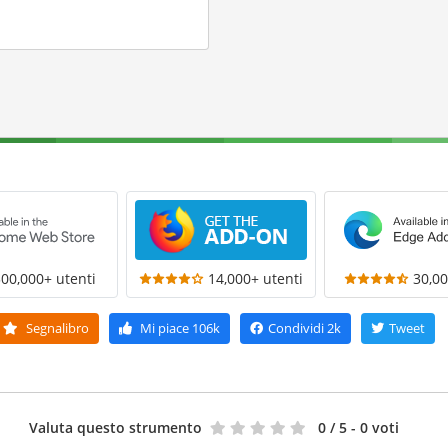
300,000+ utenti
14,000+ utenti
30,00
Segnalibro
Mi piace
106k
Condividi
2k
Tweet
Valuta questo strumento
0
/ 5 - 0 voti