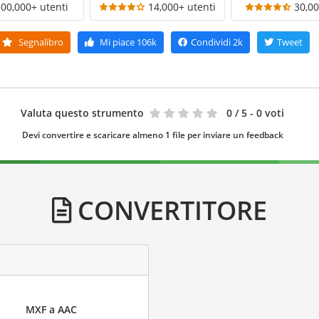
300,000+ utenti
14,000+ utenti
30,00
Segnalibro
Mi piace
106k
Condividi
2k
Tweet
Valuta questo strumento
0
/ 5 - 0 voti
Devi convertire e scaricare almeno 1 file per inviare un feedback
CONVERTITORE
MXF a AAC