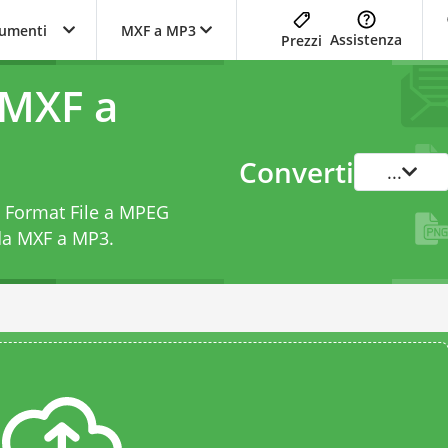
trumenti
MXF a MP3
Assistenza
Prezzi
 MXF a
Converti
...
ge Format File a MPEG
 da MXF a MP3
.