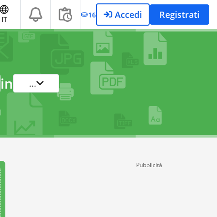
Accedi
Registrati
16
IT
in
...
Pubblicità