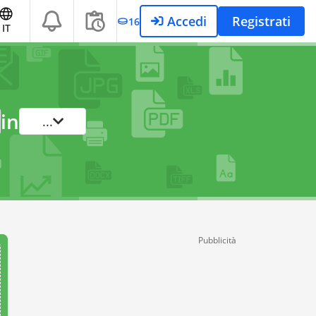
Accedi
Registrati
16
IT
in
...
Pubblicità