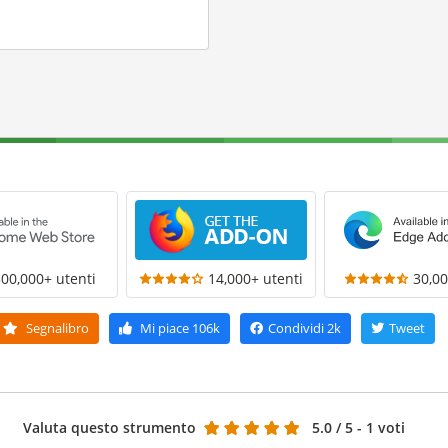
300,000+ utenti
14,000+ utenti
30,00
Segnalibro
Mi piace
106k
Condividi
2k
Tweet
Valuta questo strumento
5.0
/ 5 - 1 voti