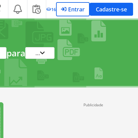
Entrar
Cadastre-se
16
T
para
...
Publicidade