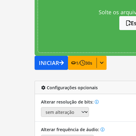
Solte os arqui
E
INICIAR
1
/
30
s
Configurações opcionais
Alterar resolução de bits:
Alterar frequência de áudio: