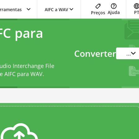
erramentas
AIFC a WAV
Ajuda
P
Preços
FC para
Converter
...
dio Interchange File
e AIFC para WAV
.