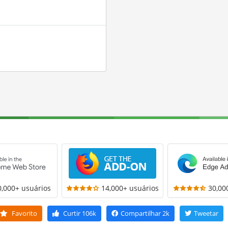
0,000+ usuários
14,000+ usuários
30,00
Favorito
Curtir
106k
Compartilhar
2k
Tweetar