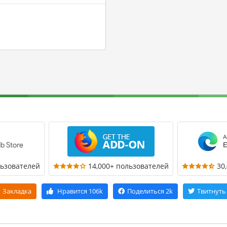
льзователей
14,000+ пользователей
30
Закладка
Нравится
106k
Поделиться
2k
Твитнуть