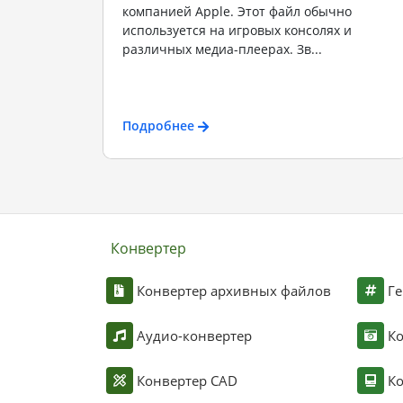
компанией Apple. Этот файл обычно
используется на игровых консолях и
различных медиа-плеерах. Зв...
Подробнее
Конвертер
Конвертер архивных файлов
Ге
Аудио-конвертер
К
Конвертер CAD
Ко