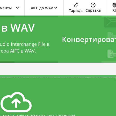
ументы
AIFC до WAV
Справка
R
Тарифы
 в WAV
Конвертирова
io Interchange File в
ера AIFC в WAV
.
 сюда или нажмите для загрузки