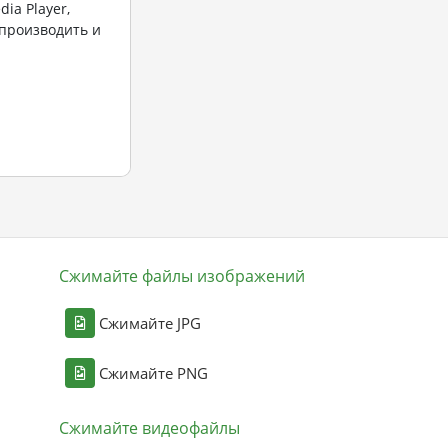
ia Player,
оспроизводить и
Сжимайте файлы изображений
Сжимайте JPG
Сжимайте PNG
Сжимайте видеофайлы