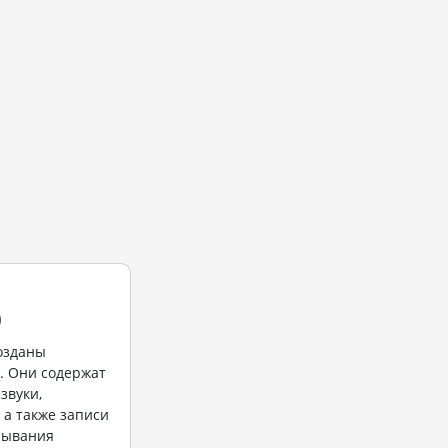
)
озданы
t. Они содержат
звуки,
 а также записи
рывания