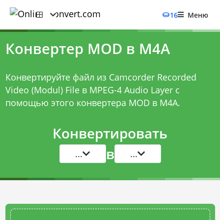
16
Меню
Конвертер MOD в M4A
Конвертируйте файл из Camcorder Recorded
Video (Modul) File в MPEG-4 Audio Layer с
помощью этого
конвертера MOD в M4A
.
Конвертировать
в
...
...