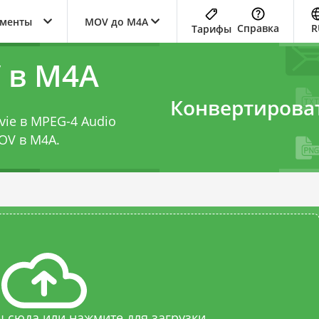
ументы
MOV до M4A
Справка
R
Тарифы
 в M4A
Конвертирова
vie в MPEG-4 Audio
OV в M4A
.
 сюда или нажмите для загрузки