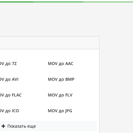
V до 7Z
MOV до AAC
V до AVI
MOV до BMP
V до FLAC
MOV до FLV
V до ICO
MOV до JPG
Показать еще