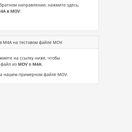
братном направлении, нажмите здесь,
4A в MOV
:
в M4A на тестовом файле MOV
жмите на ссылку ниже, чтобы
-файл из
MOV
в
M4A
:
на нашем примерном файле MOV
.