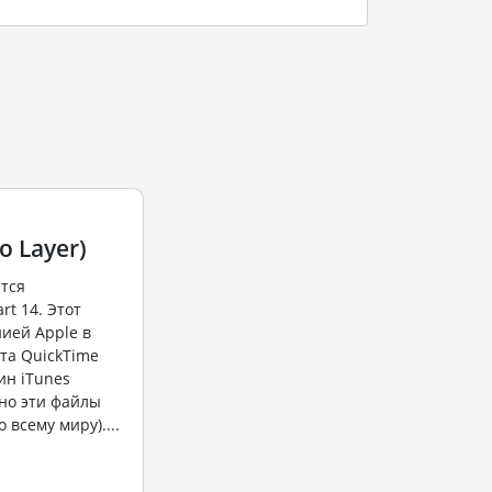
o Layer)
тся
t 14. Этот
ией Apple в
ата QuickTime
ин iTunes
но эти файлы
 всему миру)....