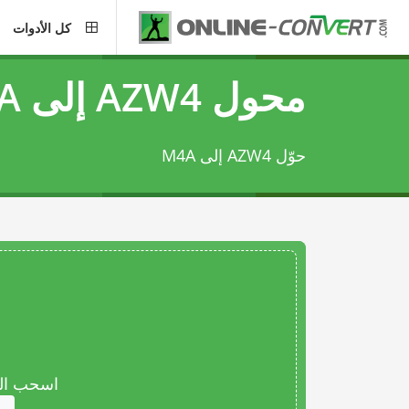
كل الأدوات
محول AZW4 إلى M4A
حوّل AZW4 إلى M4A
اسحب المل