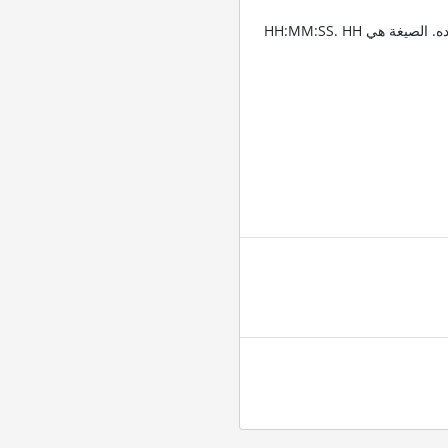
أدخل الطوابع الزمنية للمكان الذي تريد تقليم الصوت عنده. الصيغة هي HH:MM:SS. HH