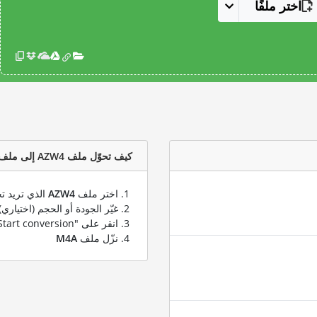
اختر ملفًا
كيف تحوّل ملف AZW4 إلى ملف M4A؟
اختر ملف
AZW4
الذي تريد تح
غيّر الجودة أو الحجم (اختياري)
انقر على "Start conversion" لتحويل ملفك من
نزّل ملف
M4A