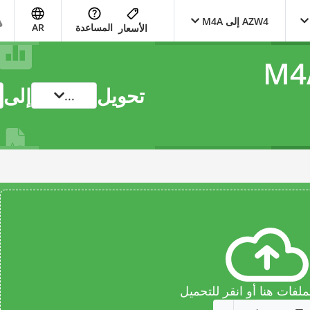
AZW4 إلى M4A
المساعدة
AR
الأسعار
تحويل
إلى
...
فات هنا أو انقر للتحميل