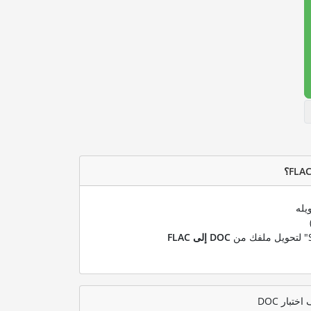
يله
DOC إلى FLAC