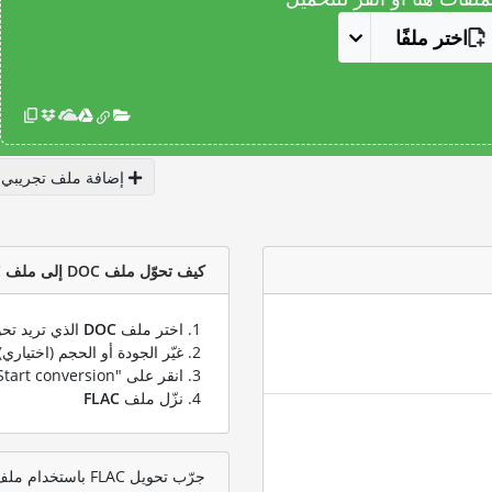
اختر ملفًا
إضافة ملف تجريبي
كيف تحوّل ملف DOC إلى ملف FLAC؟
اختر ملف
DOC
الذي تريد تحو
غيّر الجودة أو الحجم (اختياري)
انقر على "Start conversion" لتحويل ملفك من
نزّل ملف
FLAC
جرّب تحويل FLAC باستخدام ملف اختبار DOC