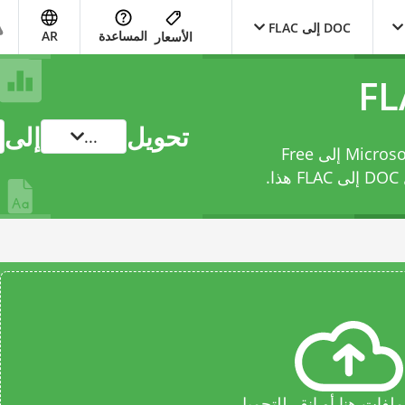
DOC إلى FLAC
المساعدة
AR
الأسعار
تحويل
إلى
...
حوّل ملفك من Microsoft Word Binary File Format إلى Free
FL
هذا.
فات هنا أو انقر للتحميل