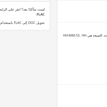
لست متأكدًا بعد؟ انقر على الرا
:
FLAC
تحويل DOC إلى FLAC باستخدام ملف DOC التجريبي الخاص بنا
أدخل الطوابع الزمنية للمكان الذي تريد تقليم الصوت عنده. الصيغة هي HH:MM:SS. HH