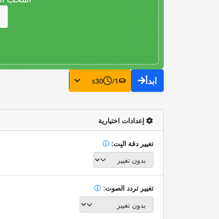
ابدأ
s
30
/
1
إعدادات اختيارية
تغيير دقة البِت:
تغيير تردد الصوت: