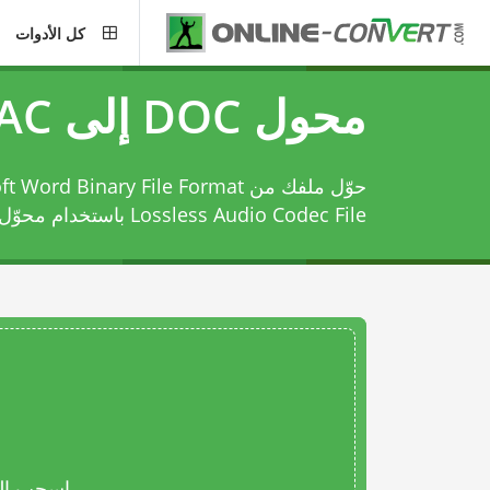
كل الأدوات
محول DOC إلى FLAC
Lossless Audio Codec File باستخدام
محوّل DOC إلى AC
اسحب المل