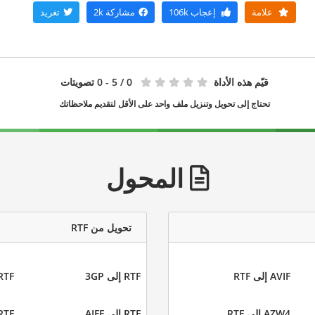
علامة
إعجاب
106k
مشاركة
2k
تغريد
قيّم هذه الأداة
0
/ 5 - 0 تصويتات
تحتاج إلى تحويل وتنزيل ملف واحد على الأقل لتقديم ملاحظاتك
المحول
تحويل من RTF
AVIF إلى RTF
RTF إلى 3GP
RTF إلى Z
AZW4 إلى RTF
RTF إلى AIFF
RTF إلى I