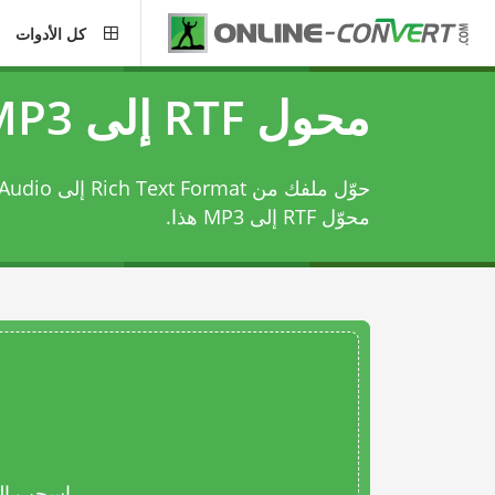
كل الأدوات
محول RTF إلى MP3
حوّل ملفك من Rich Text Format إلى MPEG Layer 3 Audio باستخدام
محوّل RTF إلى MP3
هذا.
اسحب المل