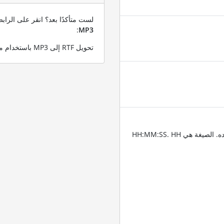
لست متأكدًا بعد؟ انقر على الرا
:
MP3
تحويل RTF إلى MP3 باستخدام ملف RTF التجريبي الخاص بنا
أدخل الطوابع الزمنية للمكان الذي تريد تقليم الصوت عنده. الصيغة هي HH:MM:SS. HH