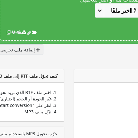
اختر ملفًا
إضافة ملف تجريبي
كيف تحوّل ملف RTF إلى ملف MP3؟
اختر ملف
RTF
الذي تريد تحوي
غيّر الجودة أو الحجم (اختياري)
انقر على "Start conversion" لتحويل ملفك من
نزّل ملف
MP3
جرّب تحويل MP3 باستخدام ملف اختبار RTF