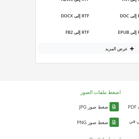
DO
RTF إلى DOCX
EP
RTF إلى FB2
عرض المزيد
اضغط ملفات الصور
P
ضغط صور JPG
ي في
ضغط صور PNG