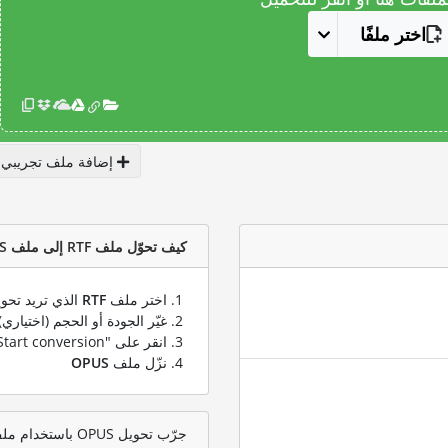
اختر ملفًا
إضافة ملف تجريبي
كيف تحوّل ملف RTF إلى ملف OPUS؟
اختر ملف
RTF
الذي تريد تحوي
غيّر الجودة أو الحجم (اختياري)
انقر على "Start conversion" لتحويل ملفك من
نزّل ملف
OPUS
جرّب تحويل OPUS باستخدام ملف اختبار RTF