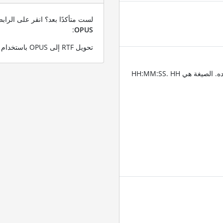
لست متأكدًا بعد؟ انقر على الرا
:
OPUS
تحويل RTF إلى OPUS باستخدام ملف RTF التجريبي الخاص بنا
أدخل الطوابع الزمنية للمكان الذي تريد تقليم الصوت عنده. الصيغة هي HH:MM:SS. HH