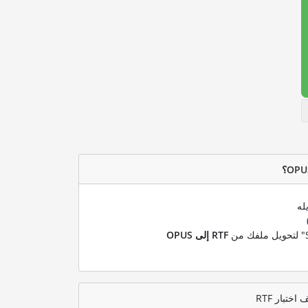
له
RTF إلى OPUS