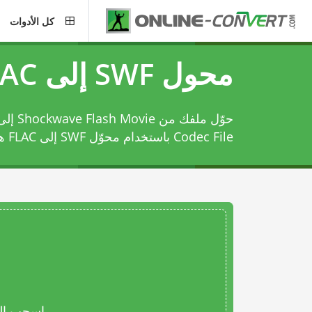
كل الأدوات
محول SWF إلى FLAC
Codec File باستخدام
محوّل SWF إلى FLAC
هذ
اسحب المل