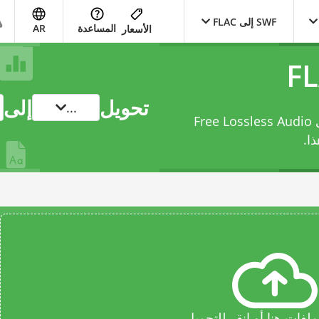
SWF إلى FLAC
المساعدة
AR
الأسعار
تحويل
إلى
...
حوّل ملفك من Shockwave Flash Movie إلى Free Lossless Audio
ا.
فات هنا أو انقر للتحميل