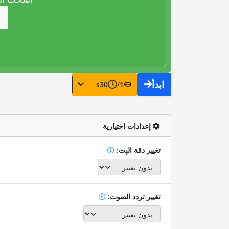
ابدأ
s
30
/
1
إعدادات اختيارية
تغيير دقة البِت:
تغيير تردد الصوت: