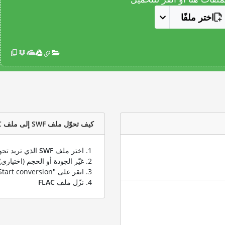
اختر ملفًا
كيف تحوّل ملف SWF إلى ملف FLAC؟
اختر ملف
SWF
الذي تريد تحو
غيّر الجودة أو الحجم (اختياري)
انقر على "Start conversion" لتحويل ملفك من
نزّل ملف
FLAC