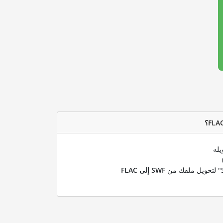
يله
SWF إلى FLAC