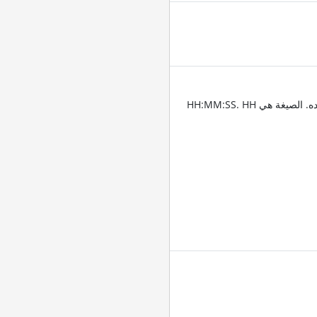
أدخل الطوابع الزمنية للمكان الذي تريد تقليم الصوت عنده. الصيغة هي HH:MM:SS. HH