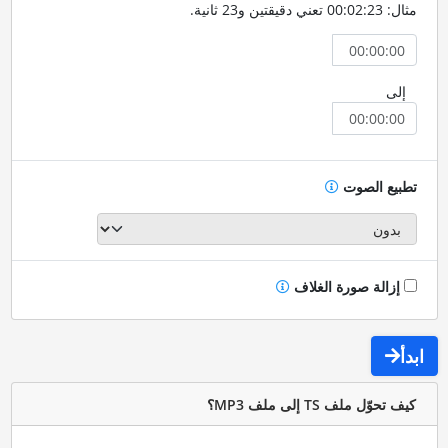
مثال: 00:02:23 تعني دقيقتين و23 ثانية.
إلى
تطبيع الصوت
إزالة صورة الغلاف
ابدأ
كيف تحوّل ملف TS إلى ملف MP3؟