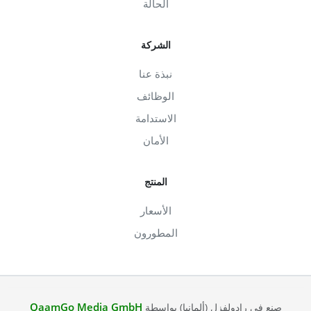
الحالة
الشركة
نبذة عنا
الوظائف
الاستدامة
الأمان
المنتج
الأسعار
المطورون
QaamGo Media GmbH
صنع في رادولفزل (ألمانيا) بواسطة