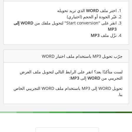
اختر ملف
WORD
الذي تريد تحويله
غيّر الجودة أو الحجم (اختياري)
انقر على "Start conversion" لتحويل ملفك من
WORD إلى
MP3
نزّل ملف
MP3
جرّب تحويل MP3 باستخدام ملف اختبار WORD
لست متأكدًا بعد؟ انقر على الرابط التالي لتحويل ملف العرض
التجريبي من
WORD
إلى
MP3
:
تحويل WORD إلى MP3 باستخدام ملف WORD التجريبي الخاص
بنا
.