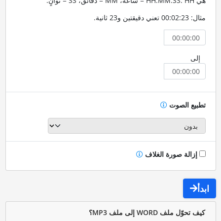
هي HH:MM:SS. HH = ساعة، MM = دقائق، SS = ثوانٍ.
مثال: 00:02:23 تعني دقيقتين و23 ثانية.
إلى
تطبيع الصوت
إزالة صورة الغلاف
ابدأ
كيف تحوّل ملف WORD إلى ملف MP3؟