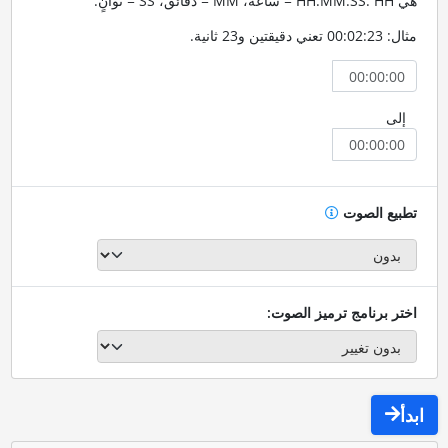
هي HH:MM:SS. HH = ساعة، MM = دقائق، SS = ثوانٍ.
مثال: 00:02:23 تعني دقيقتين و23 ثانية.
إلى
تطبيع الصوت
اختر برنامج ترميز الصوت:
ابدأ