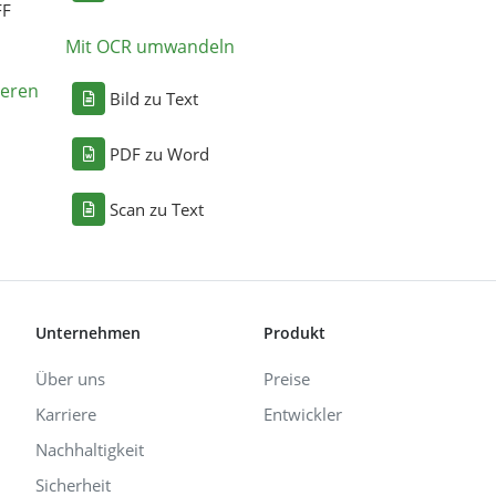
FF
Mit OCR umwandeln
eren
Bild zu Text
PDF zu Word
Scan zu Text
Unternehmen
Produkt
Über uns
Preise
Karriere
Entwickler
Nachhaltigkeit
Sicherheit