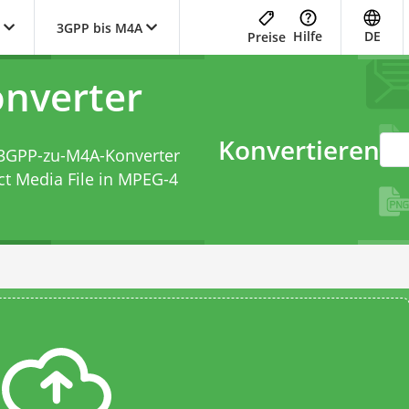
3GPP bis M4A
Hilfe
DE
Preise
nverter
Konvertieren
3GPP-zu-M4A-Konverter
ct Media File in MPEG-4