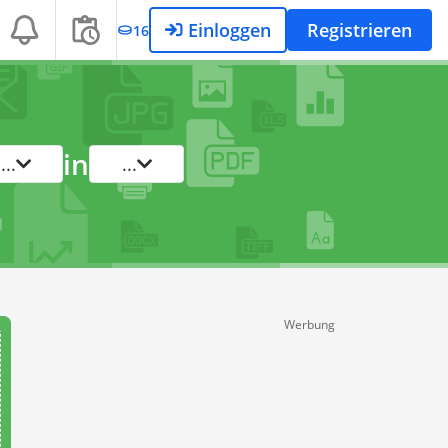
Einloggen
Registrieren
16
in
...
...
Werbung