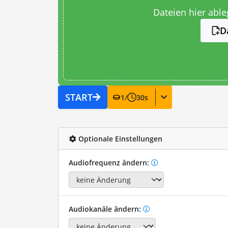
Dateien hier abl
D
START
1
/
30
s
Optionale Einstellungen
Audiofrequenz ändern:
Audiokanäle ändern: