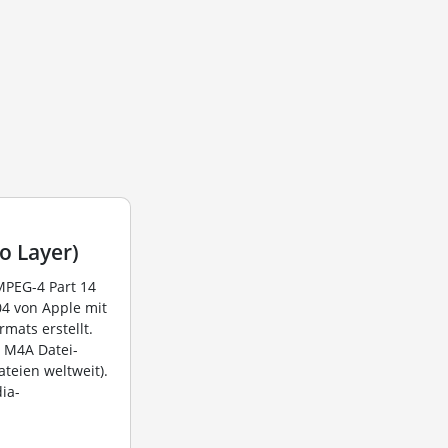
o Layer)
MPEG-4 Part 14
4 von Apple mit
mats erstellt.
 M4A Datei-
teien weltweit).
dia-