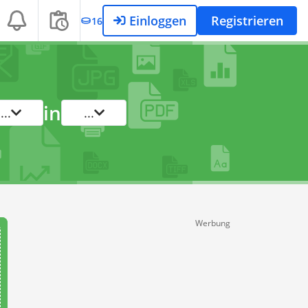
Einloggen
Registrieren
16
in
...
...
Werbung