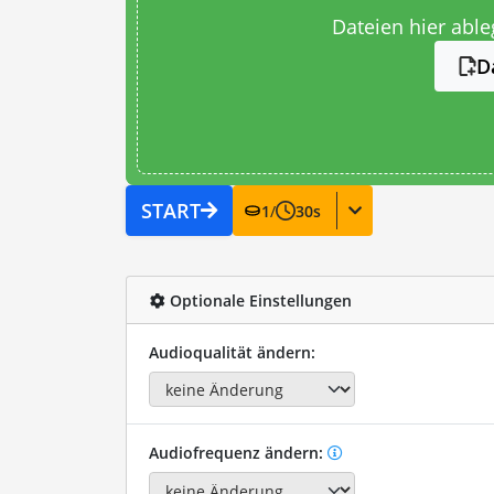
Dateien hier abl
D
START
1
/
30
s
Optionale Einstellungen
Audioqualität ändern:
Audiofrequenz ändern: