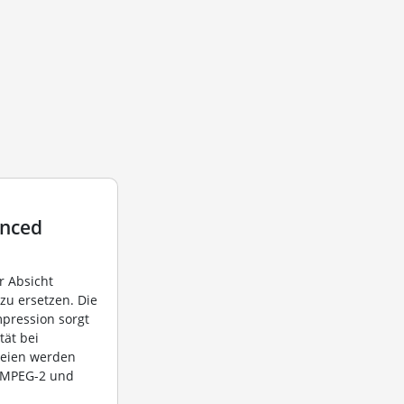
anced
r Absicht
zu ersetzen. Die
mpression sorgt
tät bei
teien werden
r MPEG-2 und