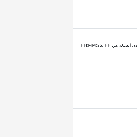
أدخل الطوابع الزمنية للمكان الذي تريد تقليم الصوت عنده. الصيغة هي HH:MM:SS. HH