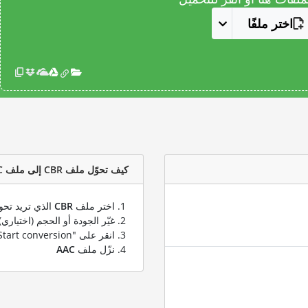
اختر ملفًا
كيف تحوّل ملف CBR إلى ملف AAC؟
اختر ملف
CBR
الذي تريد تحو
غيّر الجودة أو الحجم (اختياري)
انقر على "Start conversion" لتحويل ملفك من
نزّل ملف
AAC