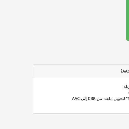
يله
CBR إلى AAC