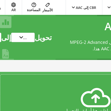
CBR إلى AAC
المساعدة
AR
الأسعار
تحويل
إلى
...
حوّل ملفك من ComicBook RAR Archive إلى MPEG-2 Advanced
هذا.
فات هنا أو انقر للتحميل