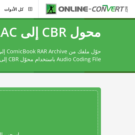
كل الأدوات
محول CBR إلى AAC
Audio Coding File باستخدام
محوّل CBR إلى AAC
اسحب المل