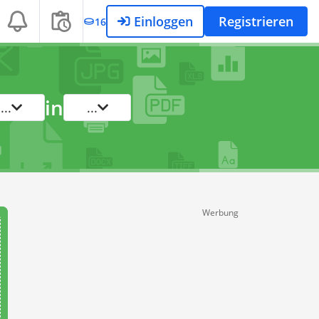
Einloggen
Registrieren
16
in
...
...
Werbung