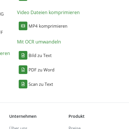
Video Dateien komprimieren
NG
MP4 komprimieren
FF
Mit OCR umwandeln
eren
Bild zu Text
PDF zu Word
Scan zu Text
Unternehmen
Produkt
Über uns
Preise