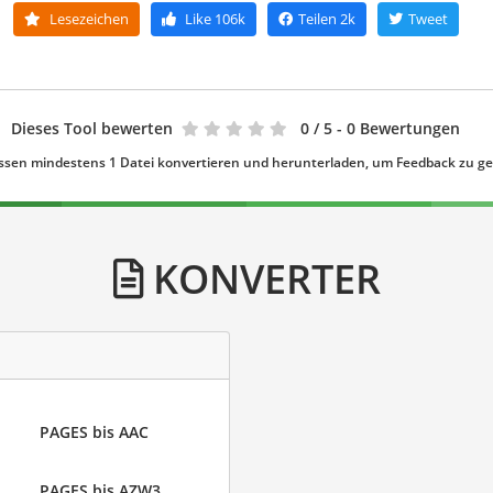
Lesezeichen
Like
106k
Teilen
2k
Tweet
Dieses Tool bewerten
0
/ 5 - 0 Bewertungen
ssen mindestens 1 Datei konvertieren und herunterladen, um Feedback zu g
KONVERTER
PAGES bis AAC
PAGES bis AZW3