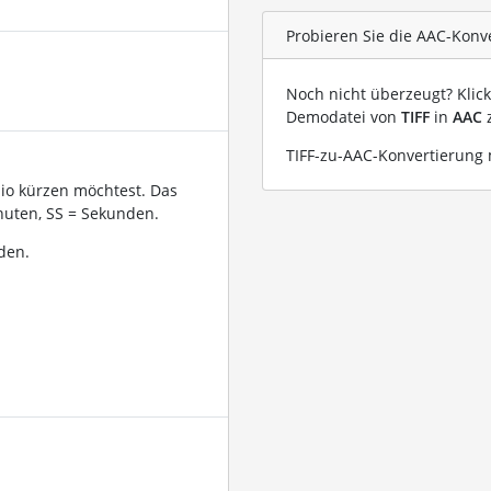
Probieren Sie die AAC-Konve
Noch nicht überzeugt? Klic
Demodatei von
TIFF
in
AAC
z
TIFF-zu-AAC-Konvertierung m
dio kürzen möchtest. Das
uten, SS = Sekunden.
den.