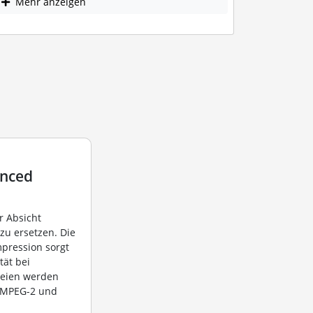
Mehr anzeigen
anced
r Absicht
zu ersetzen. Die
mpression sorgt
tät bei
teien werden
r MPEG-2 und