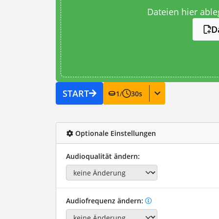
Dateien hier abl
D
START
1
/
30
s
Optionale Einstellungen
Audioqualität ändern:
Audiofrequenz ändern: