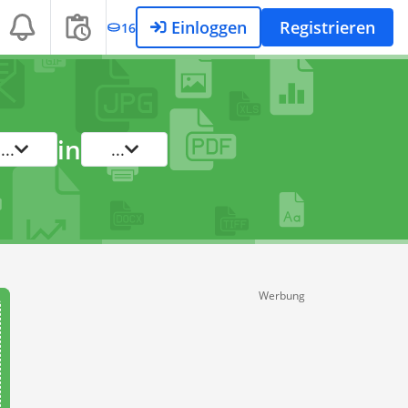
Einloggen
Registrieren
16
in
...
...
Werbung