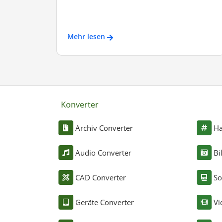
Mehr lesen
Konverter
Archiv Converter
Ha
Audio Converter
Bi
CAD Converter
So
Geräte Converter
Vi