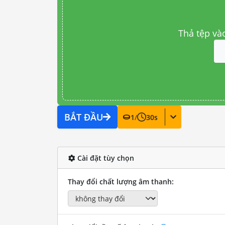
Thả tệp và
BẮT ĐẦU
1
/
30
s
Cài đặt tùy chọn
Thay đổi chất lượng âm thanh: