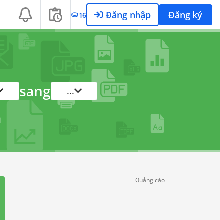
Đăng nhập
Đăng ký
16
sang
...
Quảng cáo