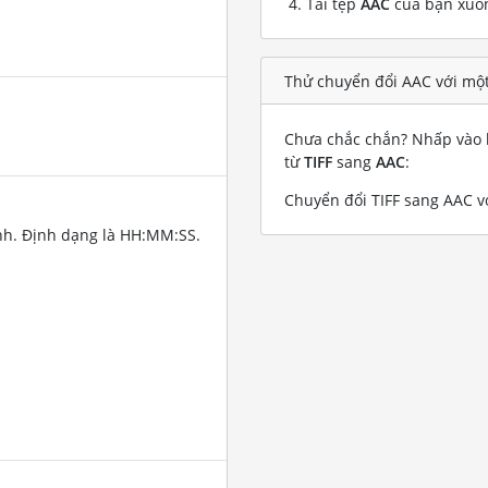
Tải tệp
AAC
của bạn xuố
Thử chuyển đổi AAC với một
Chưa chắc chắn? Nhấp vào l
từ
TIFF
sang
AAC
:
Chuyển đổi TIFF sang AAC vớ
nh. Định dạng là HH:MM:SS.