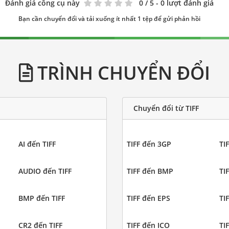
Đánh giá công cụ này
0
/ 5 - 0 lượt đánh giá
Bạn cần chuyển đổi và tải xuống ít nhất 1 tệp để gửi phản hồi
TRÌNH CHUYỂN ĐỔI
Chuyển đổi từ TIFF
AI đến TIFF
TIFF đến 3GP
TI
AUDIO đến TIFF
TIFF đến BMP
TI
BMP đến TIFF
TIFF đến EPS
TI
CR2 đến TIFF
TIFF đến ICO
TI