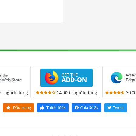
0+ người dùng
14,000+ người dùng
30,0
Dấu trang
Thích
106k
Chia Sẻ
2k
Tweet