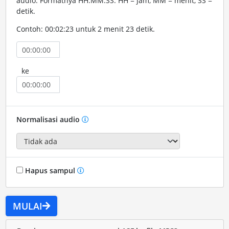
audio. Formatnya HH:MM:SS. HH = jam, MM = menit, SS =
detik.
Contoh: 00:02:23 untuk 2 menit 23 detik.
ke
Normalisasi audio
Hapus sampul
MULAI