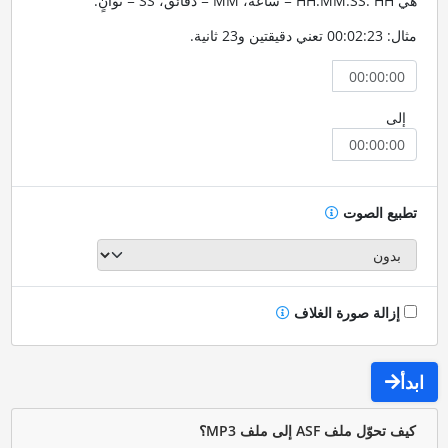
هي HH:MM:SS. HH = ساعة، MM = دقائق، SS = ثوانٍ.
مثال: 00:02:23 تعني دقيقتين و23 ثانية.
إلى
تطبيع الصوت
إزالة صورة الغلاف
ابدأ
كيف تحوّل ملف ASF إلى ملف MP3؟