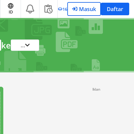
Masuk
Daftar
16
ID
ke
...
Iklan