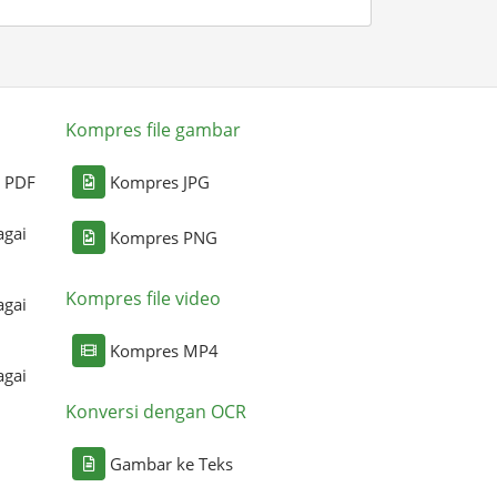
Kompres file gambar
i PDF
Kompres JPG
agai
Kompres PNG
Kompres file video
agai
Kompres MP4
agai
Konversi dengan OCR
Gambar ke Teks