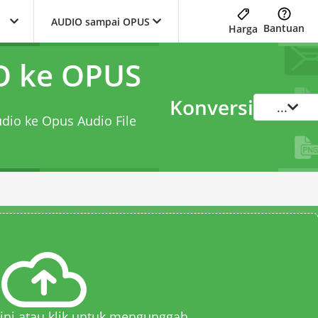
AUDIO sampai OPUS
Bantuan
Harga
O ke OPUS
Konversi
...
udio ke Opus Audio File
 sini atau klik untuk mengunggah