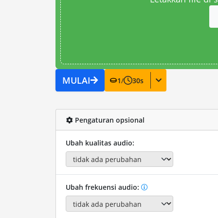
MULAI
1
/
30
s
Pengaturan opsional
Ubah kualitas audio:
Ubah frekuensi audio: