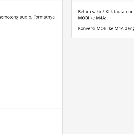
Belum yakin? Klik tautan be
memotong audio. Formatnya
MOBI
ke
M4A
:
Konversi MOBI ke M4A deng