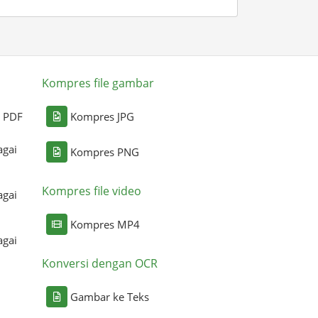
Kompres file gambar
i PDF
Kompres JPG
agai
Kompres PNG
Kompres file video
agai
Kompres MP4
agai
Konversi dengan OCR
Gambar ke Teks