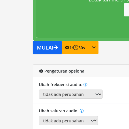
MULAI
1
/
30
s
Pengaturan opsional
Ubah frekuensi audio:
Ubah saluran audio: