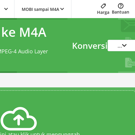
MOBI sampai M4A
Bantuan
Harga
 ke M4A
Konversi
...
 MPEG-4 Audio Layer
 sini atau klik untuk mengunggah