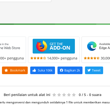
000+ pengguna
14,000+ pengguna
30,0
Bookmark
Suka
106k
Bagikan
2k
Tweet
Beri penilaian untuk alat ini
0
/ 5 - 0 suara
erlu mengonversi dan mengunduh setidaknya 1 file untuk memberikan mas