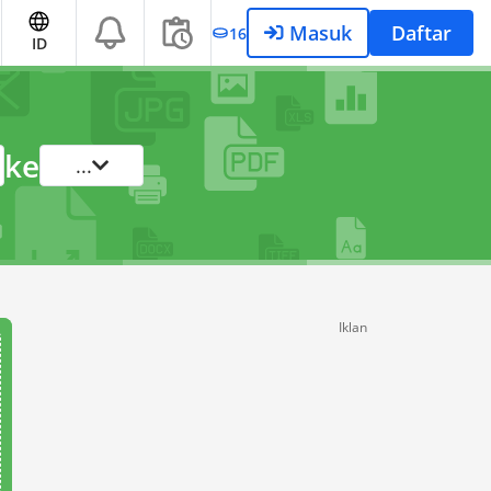
Masuk
Daftar
16
ID
ke
...
Iklan