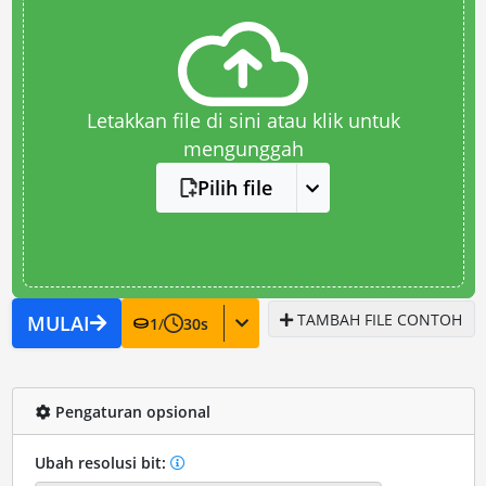
Letakkan file di sini atau klik untuk
mengunggah
Pilih file
TAMBAH FILE CONTOH
MULAI
1
/
30
s
Pengaturan opsional
Ubah resolusi bit: