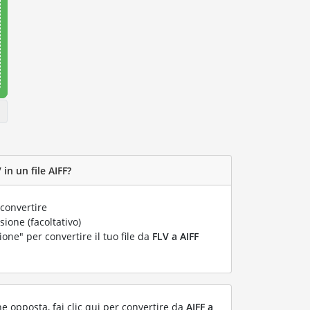
in un file AIFF?
convertire
ione (facoltativo)
ione" per convertire il tuo file da
FLV a AIFF
ne opposta, fai clic qui per convertire da
AIFF a