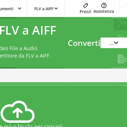
trumenti
FLV a AIFF
Assistenza
Prezzi
FLV a AIFF
Converti
...
ideo File a Audio
rtitore da FLV a AIFF
.
le qui o fai clic per caricarli