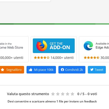
300,000+ utenti
14,000+ utenti
30,00
Segnalibro
Mi piace
106k
Condividi
2k
Tweet
Valuta questo strumento
0
/ 5 - 0 voti
Devi convertire e scaricare almeno 1 file per inviare un feedback