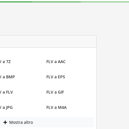
V a 7Z
FLV a AAC
V a BMP
FLV a EPS
V a FLV
FLV a GIF
V a JPG
FLV a M4A
Mostra altro