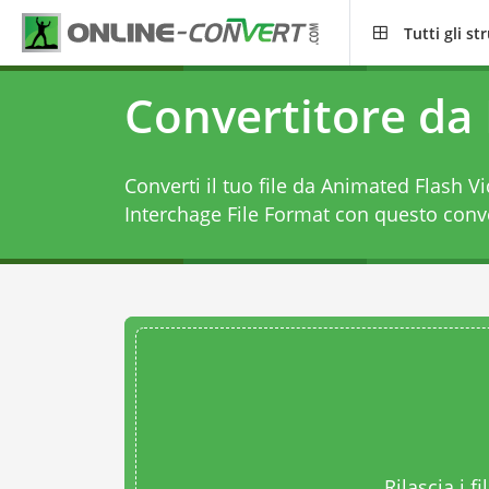
Tutti gli s
Convertitore da 
Converti il tuo file da Animated Flash V
Interchage File Format con questo
conve
Rilascia i fi