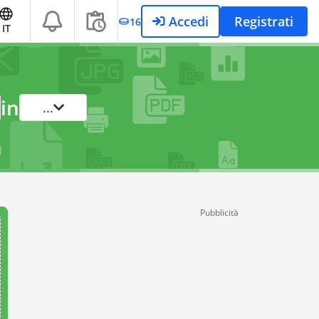
Accedi
Registrati
16
IT
in
...
Pubblicità