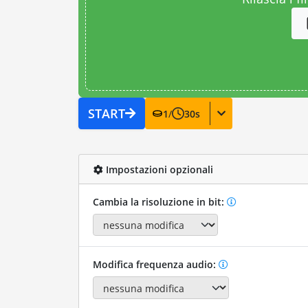
START
1
/
30
s
Impostazioni opzionali
Cambia la risoluzione in bit:
Modifica frequenza audio: