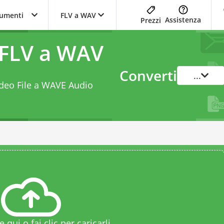
trumenti
FLV a WAV
Assistenza
Prezzi
 FLV a WAV
Converti
...
Video File a WAVE Audio
le qui o fai clic per caricarli