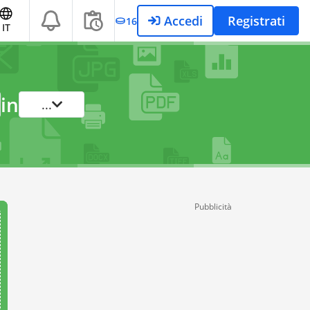
Accedi
Registrati
16
IT
in
...
Pubblicità