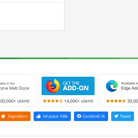
300,000+ utenti
14,000+ utenti
30,00
Segnalibro
Mi piace
106k
Condividi
2k
Tweet