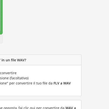
 in un file WAV?
convertire
ione (facoltativo)
ione" per convertire il tuo file da
FLV a WAV
ne opposta, fai clic qui per convertire da
WAV a