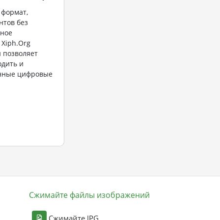
 формат,
нтов без
мное
Xiph.Org
н позволяет
одить и
енные цифровые
Сжимайте файлы изображений
Сжимайте JPG