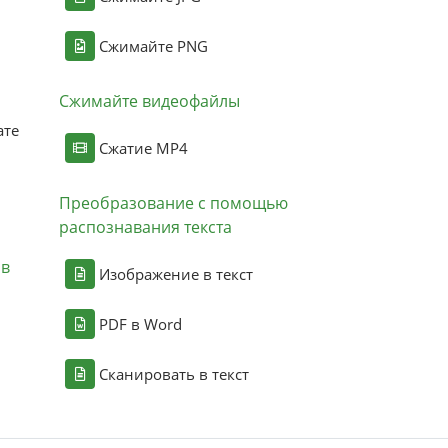
Сжимайте PNG
Сжимайте видеофайлы
ате
Сжатие MP4
Преобразование с помощью
распознавания текста
ов
Изображение в текст
PDF в Word
Сканировать в текст