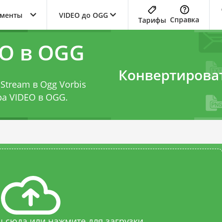
ументы
VIDEO до OGG
Справка
Тарифы
EO в OGG
Конвертирова
Stream в Ogg Vorbis
ра VIDEO в OGG
.
 сюда или нажмите для загрузки