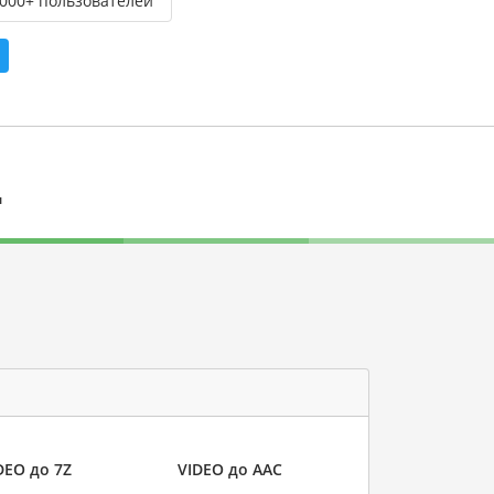
,000+ пользователей
л
DEO до 7Z
VIDEO до AAC