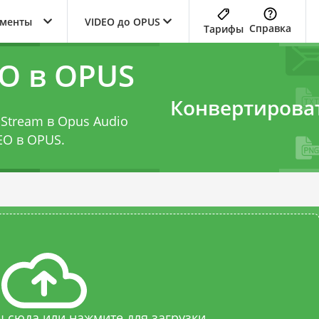
ументы
VIDEO до OPUS
Справка
Тарифы
O в OPUS
Конвертирова
Stream в Opus Audio
EO в OPUS
.
 сюда или нажмите для загрузки