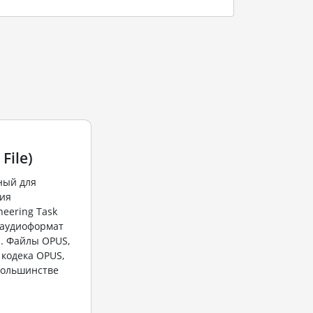
File)
ный для
ия
neering Task
й аудиоформат
. Файлы OPUS,
кодека OPUS,
 большинстве