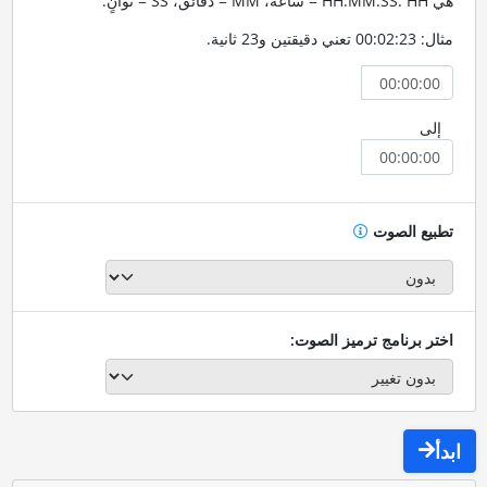
هي HH:MM:SS. HH = ساعة، MM = دقائق، SS = ثوانٍ.
مثال: 00:02:23 تعني دقيقتين و23 ثانية.
إلى
تطبيع الصوت
اختر برنامج ترميز الصوت:
ابدأ