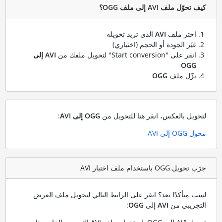
كيف تحوّل ملف AVI إلى ملف OGG؟
اختر ملف
AVI
الذي تريد تحويله
غيّر الجودة أو الحجم (اختياري)
انقر على "Start conversion" لتحويل ملفك من
AVI إلى
OGG
نزّل ملف
OGG
لتحويل بالعكس، انقر هنا للتحويل من
OGG إلى AVI
:
محول OGG إلى AVI
جرّب تحويل OGG باستخدام ملف اختبار AVI
لست متأكدًا بعد؟ انقر على الرابط التالي لتحويل ملف العرض
التجريبي من
AVI
إلى
OGG
: