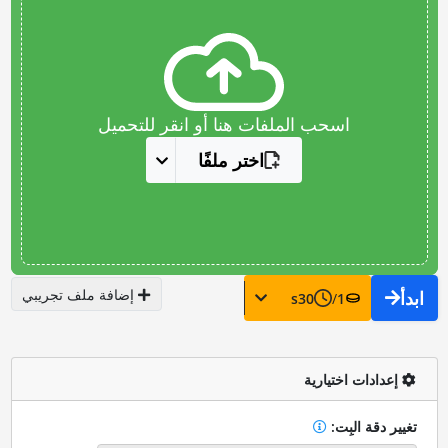
اسحب الملفات هنا أو انقر للتحميل
اختر ملفًا
إضافة ملف تجريبي
ابدأ
s
30
/
1
إعدادات اختيارية
تغيير دقة البِت: